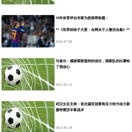
30年体育评估专家为您推荐标题：
**《世界杯段子大赏：全网乐子人整活合集》**
2026-07-08
马奎尔：感谢索斯盖特的信任，国家队的比赛给
了我信心
2025-05-22
武汉女足主帅：首次踢亚冠要将压力转为动力新
援特雷莎丰富战术
2025-05-28