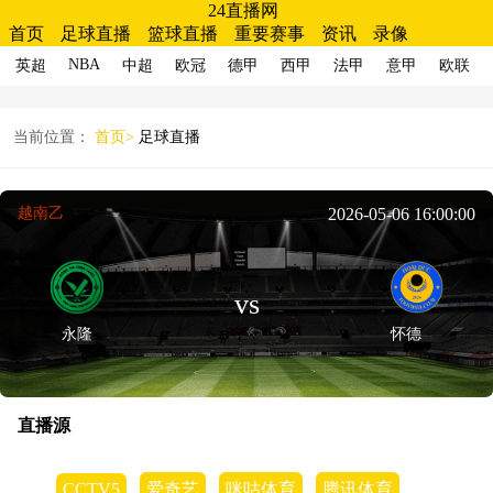
24直播网
首页
足球直播
篮球直播
重要赛事
资讯
录像
NBA
英超
中超
欧冠
德甲
西甲
法甲
意甲
欧联
当前位置：
首页>
足球直播
越南乙
2026-05-06 16:00:00
vs
永隆
怀德
直播源
CCTV5
爱奇艺
咪咕体育
腾讯体育